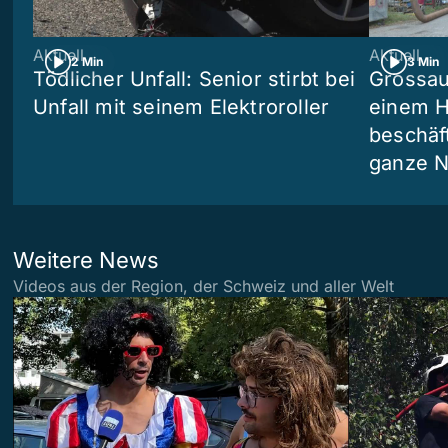
Aktuell
Aktuell
2 Min
3 Min
Tödlicher Unfall: Senior stirbt bei
Grossau
Unfall mit seinem Elektroroller
einem H
beschäf
ganze N
Weitere News
Videos aus der Region, der Schweiz und aller Welt