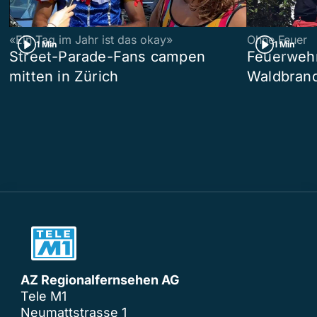
«Ein Tag im Jahr ist das okay»
Ohne Feuer
1 Min
1 Min
Street-Parade-Fans campen
Feuerwehr 
mitten in Zürich
Waldbrand
AZ Regionalfernsehen AG
Tele M1
Neumattstrasse 1