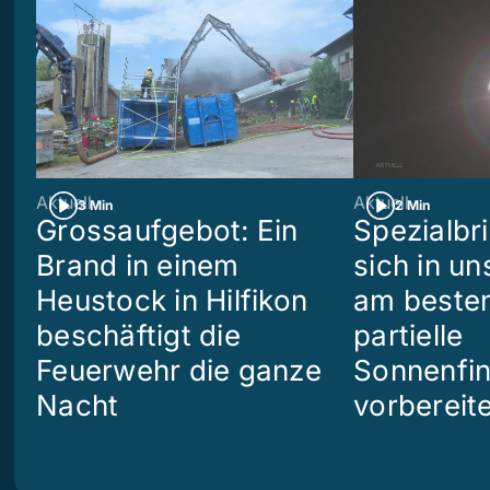
Aktuell
Aktuell
3 Min
2 Min
Grossaufgebot: Ein
Spezialbri
Brand in einem
sich in u
Heustock in Hilfikon
am besten
beschäftigt die
partielle
Feuerwehr die ganze
Sonnenfin
Nacht
vorbereit