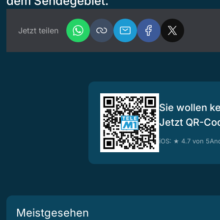
dem Sendegebiet.
Jetzt teilen
Sie wollen k
Jetzt QR-Co
iOS: ★ 4.7 von 5
And
Meistgesehen