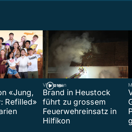
Villmergen
M
2 Min
on «Jung,
Brand in Heustock
: Refilled»
führt zu grossem
arien
Feuerwehreinsatz in
P
Hilfikon