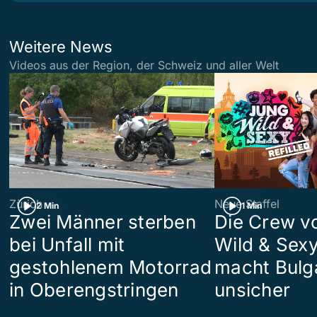
Weitere News
Videos aus der Region, der Schweiz und aller Welt
Zürich
Neue Staffel
2 Min
1 Min
Zwei Männer sterben
Die Crew v
bei Unfall mit
Wild & Sexy
gestohlenem Motorrad
macht Bulg
in Oberengstringen
unsicher