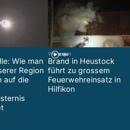
Villmergen
2 Min
lle: Wie man
Brand in Heustock
nserer Region
führt zu grossem
 auf die
Feuerwehreinsatz in
Hilfikon
sternis
et