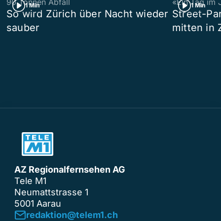
90 Tonnen Abfall
«Ein Tag im 
1 Min
1 Min
So wird Zürich über Nacht wieder
Street-P
sauber
mitten in 
AZ Regionalfernsehen AG
Tele M1
Neumattstrasse 1
5001 Aarau
redaktion@telem1.ch