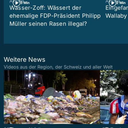
Aktuell
Aktuell
3 Min
2 Min
Wasser-Zoff: Wässert der
Eingefa
ehemalige FDP-Präsident Philipp
Wallaby
Müller seinen Rasen illegal?
Weitere News
Videos aus der Region, der Schweiz und aller Welt