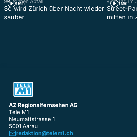
90 Tonnen Abfall
«Ein Tag im 
1 Min
1 Min
So wird Zürich über Nacht wieder
Street-P
sauber
mitten in 
AZ Regionalfernsehen AG
Tele M1
Neumattstrasse 1
5001 Aarau
redaktion@telem1.ch