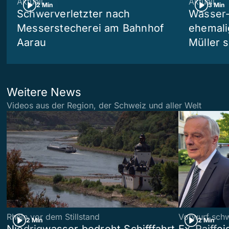
Aktuell
Aktuell
2 Min
3 Min
Schwerverletzter nach
Wasser-
Messerstecherei am Bahnhof
ehemali
Aarau
Müller s
Weitere News
Videos aus der Region, der Schweiz und aller Welt
Rhein vor dem Stillstand
Vorwurf sch
2 Min
2 Min