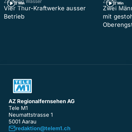
Zu wenig Wasser
Zürich
2 Min
2 Min
Vier Thur-Kraftwerke ausser
Zwei Männ
Betrieb
mit gesto
Oberengst
AZ Regionalfernsehen AG
Tele M1
Neumattstrasse 1
5001 Aarau
redaktion@telem1.ch