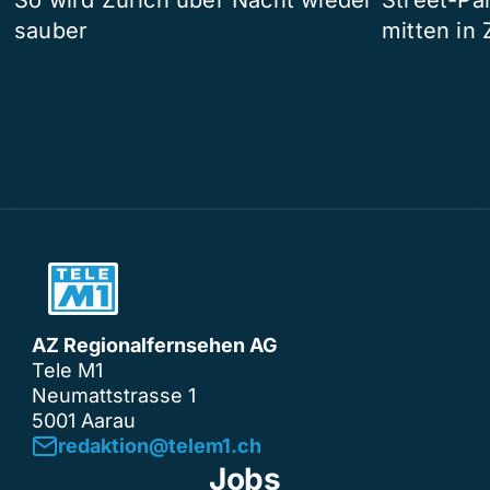
So wird Zürich über Nacht wieder
Street-P
sauber
mitten in 
AZ Regionalfernsehen AG
Tele M1
Neumattstrasse 1
5001 Aarau
redaktion@telem1.ch
Jobs