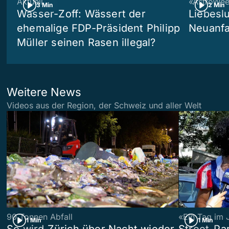
Aktuell
«AstroWe
3 Min
2 Min
Wasser-Zoff: Wässert der
Liebeslu
ehemalige FDP-Präsident Philipp
Neuanf
Müller seinen Rasen illegal?
Weitere News
Videos aus der Region, der Schweiz und aller Welt
90 Tonnen Abfall
«Ein Tag im 
1 Min
1 Min