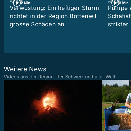
Aktuell
Aktuell
2 Min
3 Min
Verwüstung: Ein heftiger Sturm
Pumpe a
richtet in der Region Bottenwil
Schafis
grosse Schäden an
strikte
Weitere News
Videos aus der Region, der Schweiz und aller Welt