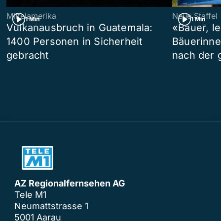
Mittelamerika
Neue Staffel
1 Min
1 Min
Vulkanausbruch in Guatemala:
«Bauer, l
1400 Personen in Sicherheit
Bäuerinne
gebracht
nach der 
AZ Regionalfernsehen AG
Tele M1
Neumattstrasse 1
5001 Aarau