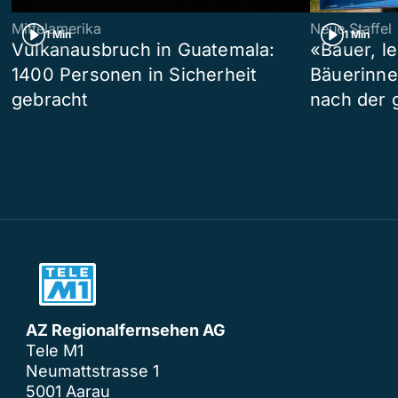
Mittelamerika
Neue Staffel
1 Min
1 Min
Vulkanausbruch in Guatemala:
«Bauer, l
1400 Personen in Sicherheit
Bäuerinne
gebracht
nach der 
AZ Regionalfernsehen AG
Tele M1
Neumattstrasse 1
5001 Aarau