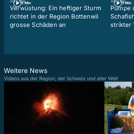
Aktuell
Aktuell
2 Min
3 Min
Verwüstung: Ein heftiger Sturm
Pumpe a
richtet in der Region Bottenwil
Schafis
grosse Schäden an
strikte
Weitere News
Videos aus der Region, der Schweiz und aller Welt