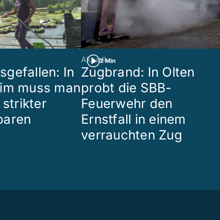
Aktuell
2 Min
gefallen: In
Zugbrand: In Olten
eim muss man
probt die SBB-
 strikter
Feuerwehr den
paren
Ernstfall in einem
verrauchten Zug