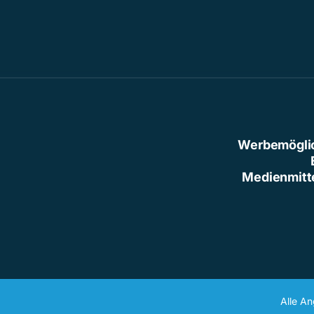
Werbemögli
Medienmitt
Alle A