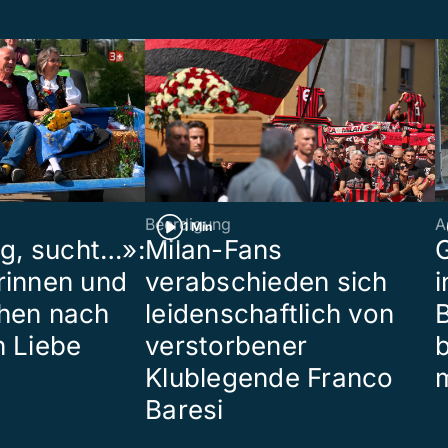
Beerdigung
A
1 Min
ig, sucht…»:
Milan-Fans
G
rinnen und
verabschieden sich
i
hen nach
leidenschaftlich von
B
n Liebe
verstorbener
Klublegende Franco
Baresi