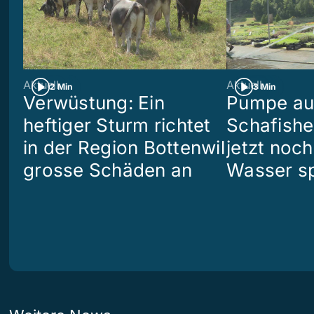
Aktuell
Aktuell
2 Min
3 Min
Verwüstung: Ein
Pumpe aus
heftiger Sturm richtet
Schafish
in der Region Bottenwil
jetzt noch
grosse Schäden an
Wasser s