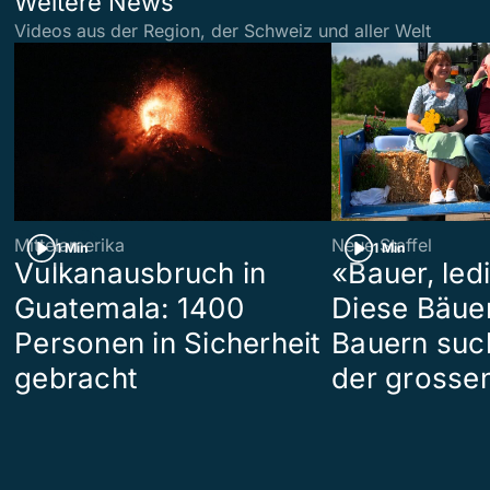
Weitere News
Videos aus der Region, der Schweiz und aller Welt
Mittelamerika
Neue Staffel
1 Min
1 Min
Vulkanausbruch in
«Bauer, led
Guatemala: 1400
Diese Bäue
Personen in Sicherheit
Bauern suc
gebracht
der grosse