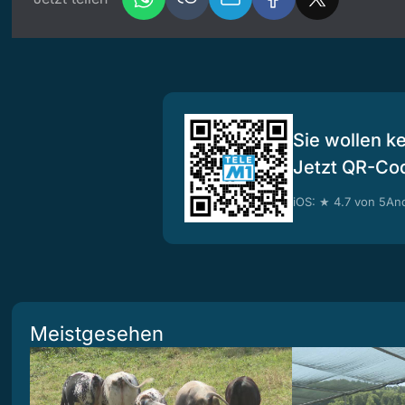
Sie wollen k
Jetzt QR-Co
iOS: ★ 4.7 von 5
And
Meistgesehen