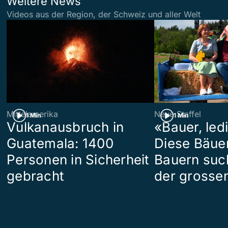
Weitere News
Videos aus der Region, der Schweiz und aller Welt
Mittelamerika
Neue Staffel
1 Min
1 Min
Vulkanausbruch in
«Bauer, led
Guatemala: 1400
Diese Bäue
Personen in Sicherheit
Bauern suc
gebracht
der grosse