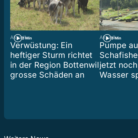
Aktuell
Aktuell
2 Min
3 Min
Verwüstung: Ein
Pumpe aus
heftiger Sturm richtet
Schafish
in der Region Bottenwil
jetzt noch
grosse Schäden an
Wasser s