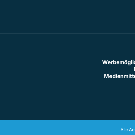
Werbemögli
Medienmitt
Alle A