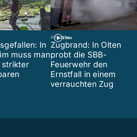
Aktuell
2 Min
gefallen: In
Zugbrand: In Olten
eim muss man
probt die SBB-
 strikter
Feuerwehr den
paren
Ernstfall in einem
verrauchten Zug