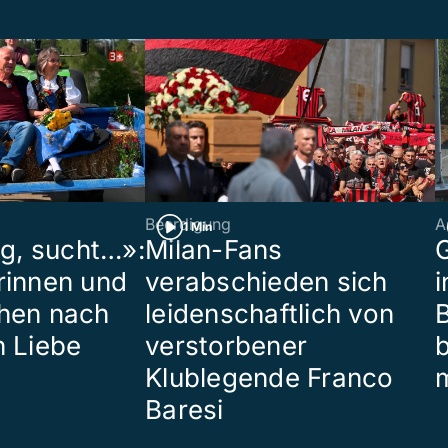
Beerdigung
A
1 Min
ig, sucht…»:
Milan-Fans
G
rinnen und
verabschieden sich
i
hen nach
leidenschaftlich von
B
n Liebe
verstorbener
Klublegende Franco
Baresi