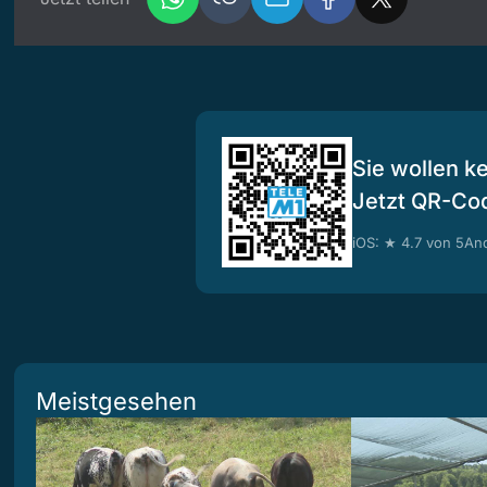
Sie wollen k
Jetzt QR-Co
iOS: ★ 4.7 von 5
And
Meistgesehen