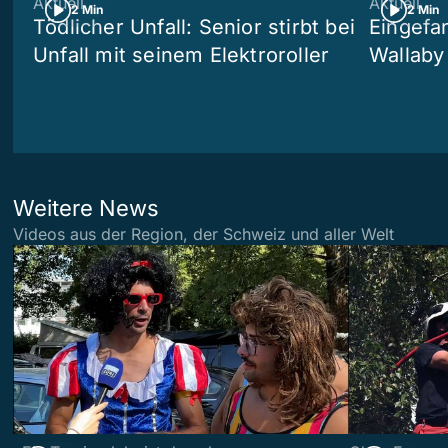
Aktuell
Aktuell
2 Min
2 Min
Tödlicher Unfall: Senior stirbt bei
Eingefa
Unfall mit seinem Elektroroller
Wallaby
Weitere News
Videos aus der Region, der Schweiz und aller Welt