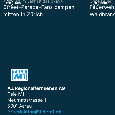
«Ein Tag im Jahr ist das okay»
Ohne Feuer
1 Min
1 Min
Street-Parade-Fans campen
Feuerwehr 
mitten in Zürich
Waldbrand
AZ Regionalfernsehen AG
Tele M1
Neumattstrasse 1
5001 Aarau
redaktion@telem1.ch