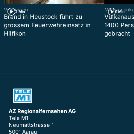
Villmergen
Mittelamerik
2 Min
1 Min
Brand in Heustock führt zu
Vulkanaus
grossem Feuerwehreinsatz in
1400 Pers
Hilfikon
gebracht
AZ Regionalfernsehen AG
Tele M1
Neumattstrasse 1
5001 Aarau