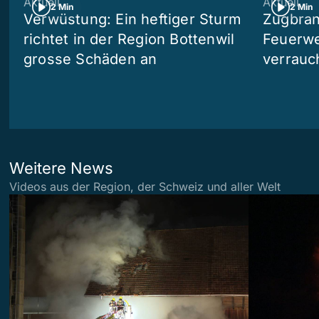
Aktuell
Aktuell
2 Min
2 Min
Verwüstung: Ein heftiger Sturm
Zugbran
richtet in der Region Bottenwil
Feuerwe
grosse Schäden an
verrauc
Weitere News
Videos aus der Region, der Schweiz und aller Welt