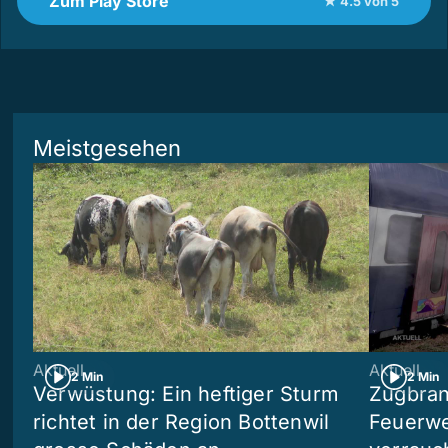
Zum Play Store
★ 4.5 von 5
Meistgesehen
Aktuell
Aktuell
2 Min
2 Min
Verwüstung: Ein heftiger Sturm
Zugbran
richtet in der Region Bottenwil
Feuerwe