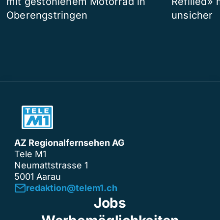
mit gestohlenem Motorrad in
Refilled»
Oberengstringen
unsicher
AZ Regionalfernsehen AG
Tele M1
Neumattstrasse 1
5001 Aarau
redaktion@telem1.ch
Jobs