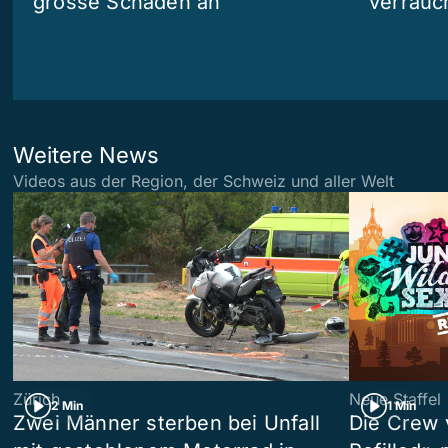
grosse Schäden an
verrauc
Weitere News
Videos aus der Region, der Schweiz und aller Welt
Zürich
Neue Staffel
2 Min
1 Min
Zwei Männer sterben bei Unfall
Die Crew 