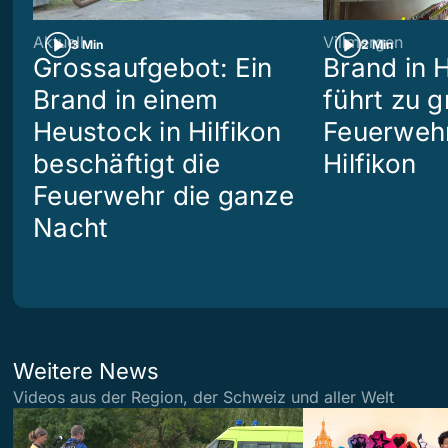
Aktuell
Villmergen
3 Min
2 Min
Grossaufgebot: Ein
Brand in 
Brand in einem
führt zu 
Heustock in Hilfikon
Feuerwehr
beschäftigt die
Hilfikon
Feuerwehr die ganze
Nacht
Weitere News
Videos aus der Region, der Schweiz und aller Welt