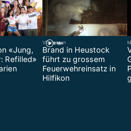
Villmergen
M
2 Min
on «Jung,
Brand in Heustock
: Refilled»
führt zu grossem
arien
Feuerwehreinsatz in
P
Hilfikon