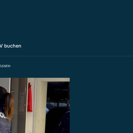
V buchen
zistin