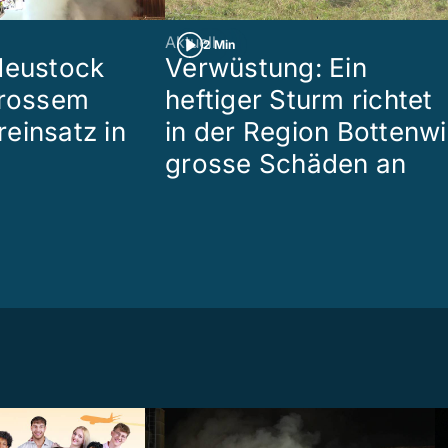
Aktuell
2 Min
Heustock
Verwüstung: Ein
grossem
heftiger Sturm richtet
einsatz in
in der Region Bottenwi
grosse Schäden an