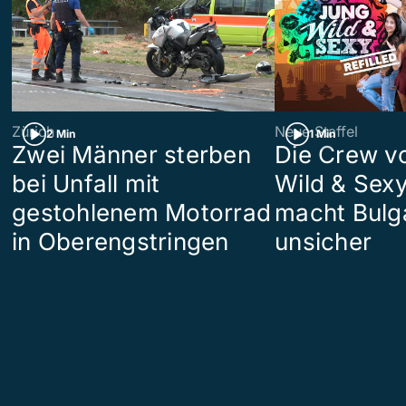
Zürich
Neue Staffel
2 Min
1 Min
Zwei Männer sterben
Die Crew v
bei Unfall mit
Wild & Sexy
gestohlenem Motorrad
macht Bulg
in Oberengstringen
unsicher