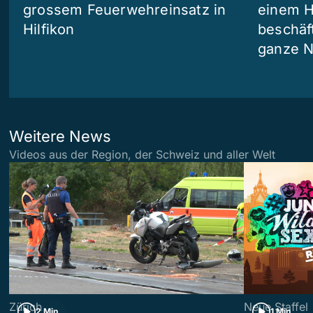
grossem Feuerwehreinsatz in
einem H
Hilfikon
beschäf
ganze N
Weitere News
Videos aus der Region, der Schweiz und aller Welt
Zürich
Neue Staffel
2 Min
1 Min