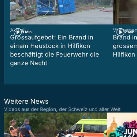
Aktuell
Villmerge
3 Min
2 Min
Grossaufgebot: Ein Brand in
Brand i
einem Heustock in Hilfikon
grossem
beschäftigt die Feuerwehr die
Hilfikon
ganze Nacht
Weitere News
Videos aus der Region, der Schweiz und aller Welt