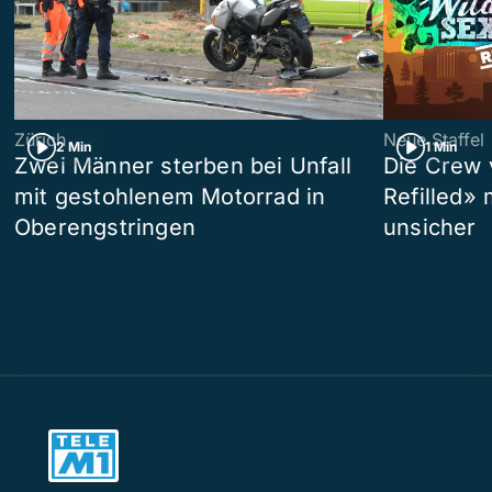
Zürich
Neue Staffel
2 Min
1 Min
Zwei Männer sterben bei Unfall
Die Crew 
mit gestohlenem Motorrad in
Refilled»
Oberengstringen
unsicher