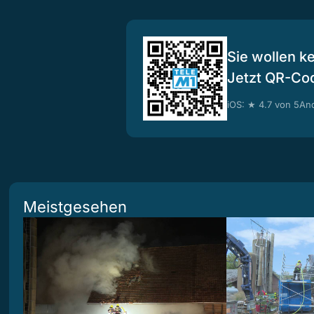
Sie wollen k
Jetzt QR-Co
iOS: ★ 4.7 von 5
And
Meistgesehen