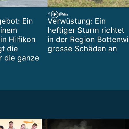
Aktuell
2 Min
ebot: Ein
Verwüstung: Ein
einem
heftiger Sturm richtet
n Hilfikon
in der Region Bottenwi
t die
grosse Schäden an
 die ganze