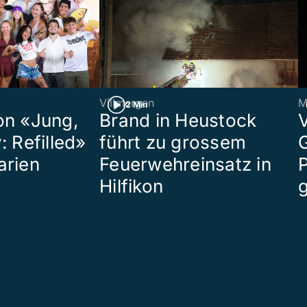
Villmergen
M
2 Min
on «Jung,
Brand in Heustock
: Refilled»
führt zu grossem
arien
Feuerwehreinsatz in
P
Hilfikon