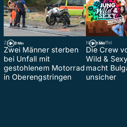
Zürich
Neue Staffel
2 Min
1 Min
Zwei Männer sterben
Die Crew v
bei Unfall mit
Wild & Sexy
gestohlenem Motorrad
macht Bulg
in Oberengstringen
unsicher