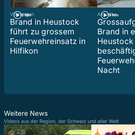
Villmergen
Aktuell
2 Min
3 Min
Brand in Heustock
Grossaufg
führt zu grossem
Brand in 
Feuerwehreinsatz in
Heustock i
Hilfikon
beschäftig
Feuerwehr
Nacht
Weitere News
Videos aus der Region, der Schweiz und aller Welt