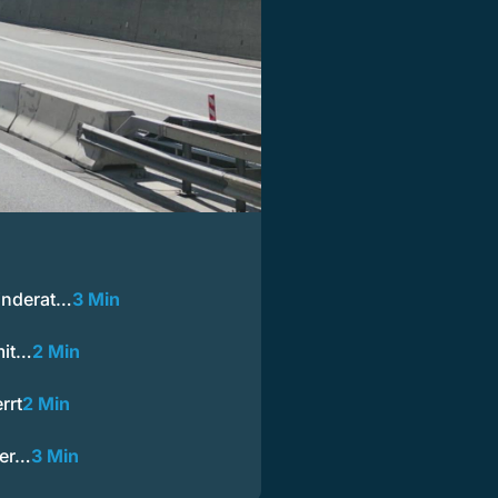
inderat…
3 Min
mit…
2 Min
rrt
2 Min
ner…
3 Min