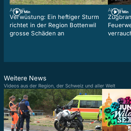
Aktuell
Aktuell
2 Min
2 Min
Verwüstung: Ein heftiger Sturm
Zugbran
richtet in der Region Bottenwil
Feuerwe
grosse Schäden an
verrauc
Weitere News
Videos aus der Region, der Schweiz und aller Welt