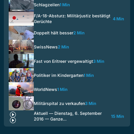
Schlagzeilen
1 Min
F/A-18-Absturz: Militärjustiz bestätigt
4 Min
Gerüchte
Doppelt hält besser
2 Min
SwissNews
2 Min
Fast von Eritreer vergewaltigt
3 Min
Politiker im Kindergarten
1 Min
WorldNews
1 Min
Militärspital zu verkaufen
3 Min
Aktuell — Dienstag, 6. September
15 Min
2016 — Ganze…