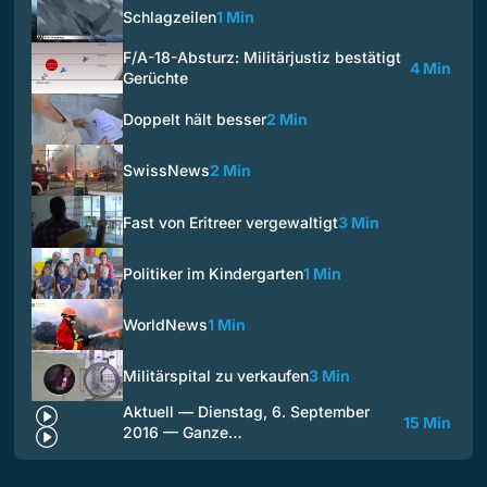
Schlagzeilen
1 Min
F/A-18-Absturz: Militärjustiz bestätigt
4 Min
Gerüchte
Doppelt hält besser
2 Min
SwissNews
2 Min
Fast von Eritreer vergewaltigt
3 Min
Politiker im Kindergarten
1 Min
WorldNews
1 Min
Militärspital zu verkaufen
3 Min
Aktuell — Dienstag, 6. September
15 Min
2016 — Ganze…