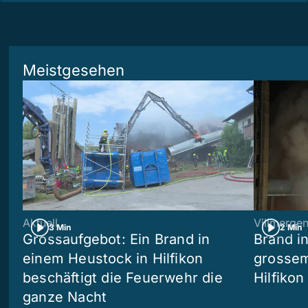
Meistgesehen
Aktuell
Villmerge
3 Min
2 Min
Grossaufgebot: Ein Brand in
Brand i
einem Heustock in Hilfikon
grossem
beschäftigt die Feuerwehr die
Hilfikon
ganze Nacht