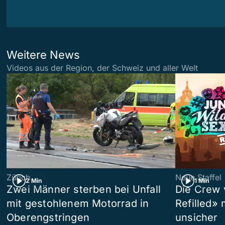
Weitere News
Videos aus der Region, der Schweiz und aller Welt
Zürich
Neue Staffel
2 Min
1 Min
Zwei Männer sterben bei Unfall
Die Crew 
mit gestohlenem Motorrad in
Refilled»
Oberengstringen
unsicher