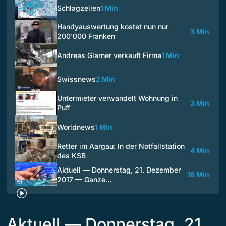
Schlagzeilen
1 Min
Handyauswertung kostet nun nur
3 Min
200'000 Franken
Andreas Glarner verkauft Firma
1 Min
Swissnews
2 Min
Untermieter verwandelt Wohnung in
3 Min
Puff
Worldnews
1 Min
Retter im Aargau: In der Notfallstation
4 Min
des KSB
Aktuell — Donnerstag, 21. Dezember
16 Min
2017 — Ganze…
Aktuell — Donnerstag, 21.