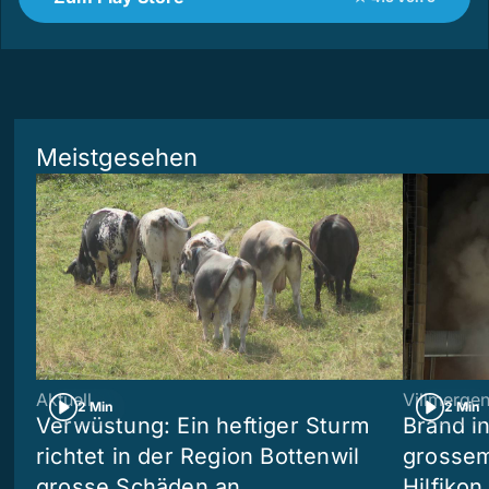
Meistgesehen
Aktuell
Villmerge
2 Min
2 Min
Verwüstung: Ein heftiger Sturm
Brand i
richtet in der Region Bottenwil
grossem
grosse Schäden an
Hilfikon