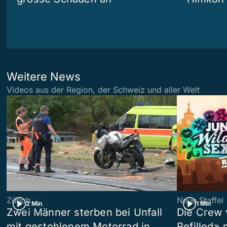
Weitere News
Videos aus der Region, der Schweiz und aller Welt
Zürich
Neue Staffel
2 Min
1 Min
Zwei Männer sterben bei Unfall
Die Crew 
mit gestohlenem Motorrad in
Refilled»