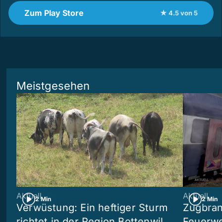
Zum Play Store
★ 4.5 von 5
Meistgesehen
Aktuell
Aktuell
2 Min
2 Min
Verwüstung: Ein heftiger Sturm
Zugbran
richtet in der Region Bottenwil
Feuerwe