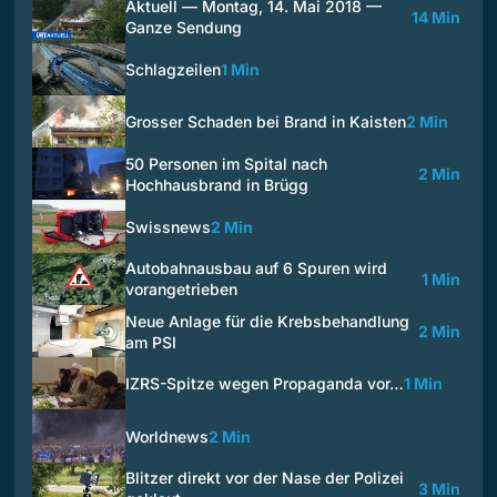
Aktuell — Montag, 14. Mai 2018 —
14 Min
Ganze Sendung
Schlagzeilen
1 Min
Grosser Schaden bei Brand in Kaisten
2 Min
50 Personen im Spital nach
2 Min
Hochhausbrand in Brügg
Swissnews
2 Min
Autobahnausbau auf 6 Spuren wird
1 Min
vorangetrieben
Neue Anlage für die Krebsbehandlung
2 Min
am PSI
IZRS-Spitze wegen Propaganda vor…
1 Min
Worldnews
2 Min
Blitzer direkt vor der Nase der Polizei
3 Min