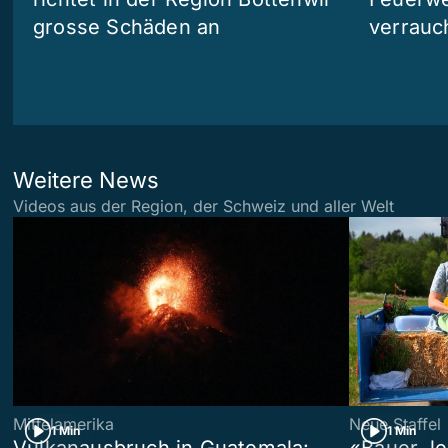
grosse Schäden an
verrauc
Weitere News
Videos aus der Region, der Schweiz und aller Welt
Mittelamerika
Neue Staffel
1 Min
1 Min
Vulkanausbruch in Guatemala:
«Bauer, l