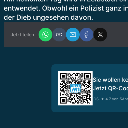
entwendet. Obwohl ein Polizist ganz i
der Dieb ungesehen davon.
Jetzt teilen
Sie wollen k
Jetzt QR-Co
iOS: ★ 4.7 von 5
And