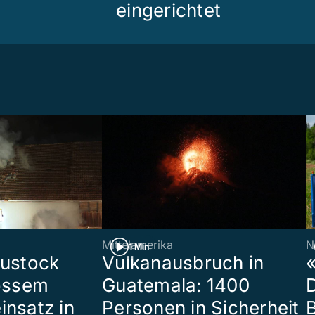
eingerichtet
Mittelamerika
N
1 Min
eustock
Vulkanausbruch in
«
rossem
Guatemala: 1400
insatz in
Personen in Sicherheit