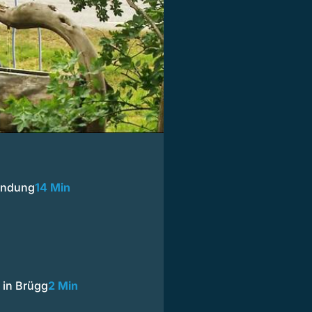
endung
14 Min
 in Brügg
2 Min