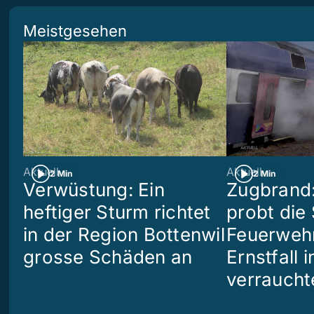
Meistgesehen
Aktuell
Aktuell
2 Min
2 Min
Verwüstung: Ein
Zugbrand:
heftiger Sturm richtet
probt die
in der Region Bottenwil
Feuerweh
grosse Schäden an
Ernstfall 
verraucht