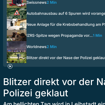
Swissnews
2 Min
Autobahnausbau auf 6 Spuren wird vorange
Neue Anlage für die Krebsbehandlung am P
IZRS-Spitze wegen Propaganda vor…
1 Min
Worldnews
2 Min
Blitzer direkt vor der Nase der Polizei geklau
Blitzer direkt vor der 
Polizei geklaut
Am hellichten Tag wird in Leibstadt 