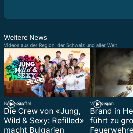
Weitere News
Videos aus der Region, der Schweiz und aller Welt
Neue Staffel
Villmergen
1 Min
2 Min
Die Crew von «Jung,
Brand in H
Wild & Sexy: Refilled»
führt zu g
macht Bulgarien
Feuerwehre