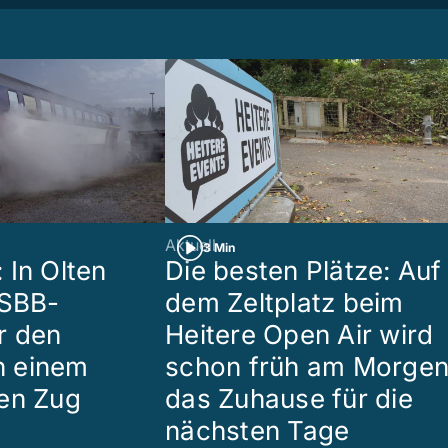
Aktuell
3 Min
 In Olten
Die besten Plätze: Auf
 SBB-
dem Zeltplatz beim
r den
Heitere Open Air wird
in einem
schon früh am Morge
en Zug
das Zuhause für die
nächsten Tage