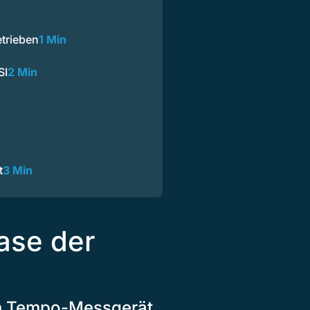
trieben
1 Min
SI
2 Min
t
3 Min
Nase der
ein Tempo-Messgerät