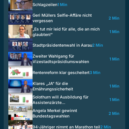
Schlagzeilen
1 Min
Geri Müllers Selfie-Affäre nicht
2 Min
vergessen
„Es tut mir leid für alle, die an mich
1 Min
glaubten!“
Stadtpräsidentenwahl in Aarau
2 Min
Zweiter Wahlgang für
1 Min
Vizestadtspräsidiumswahlen
Rentenreform klar gescheitert
3 Min
Klares „JA“ für die
1 Min
Ernährungssicherheit
Solothurn will Ausbildung für
1 Min
Assistenzärzte…
Angela Merkel gewinnt
2 Min
Bundestagswahlen
94-Jähriger nimmt an Marathon teil
2 Min