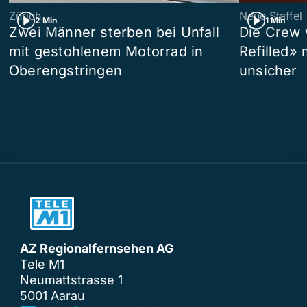
Zürich
Neue Staffel
2 Min
1 Min
Zwei Männer sterben bei Unfall
Die Crew 
mit gestohlenem Motorrad in
Refilled»
Oberengstringen
unsicher
AZ Regionalfernsehen AG
Tele M1
Neumattstrasse 1
5001 Aarau