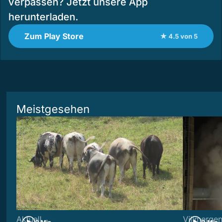
verpassen? Jetzt unsere App
herunterladen.
Zum Play Store
★ 4.5 von 5
Meistgesehen
Aktuell
Villmerge