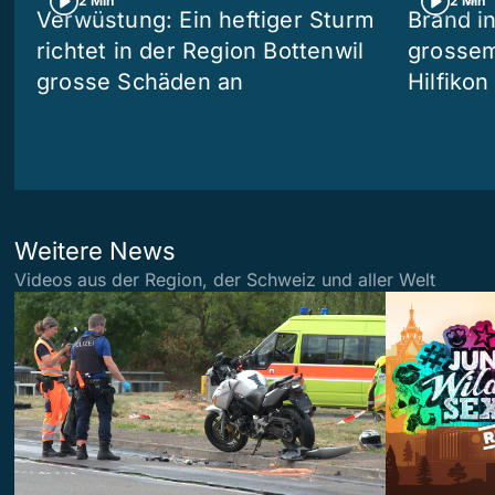
2 Min
2 Min
Verwüstung: Ein heftiger Sturm
Brand i
richtet in der Region Bottenwil
grossem
grosse Schäden an
Hilfikon
Weitere News
Videos aus der Region, der Schweiz und aller Welt