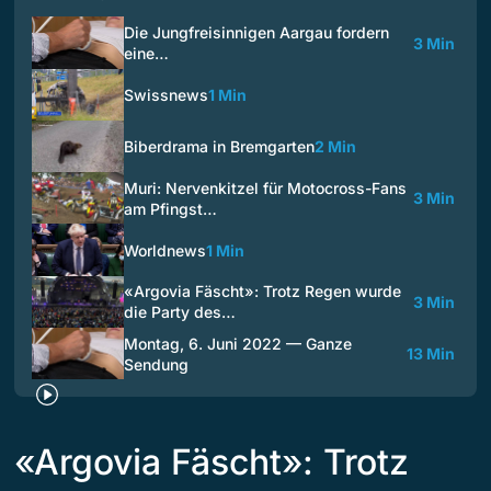
Die Jungfreisinnigen Aargau fordern
3 Min
eine…
Swissnews
1 Min
Biberdrama in Bremgarten
2 Min
Muri: Nervenkitzel für Motocross-Fans
3 Min
am Pfingst…
Worldnews
1 Min
«Argovia Fäscht»: Trotz Regen wurde
3 Min
die Party des…
Montag, 6. Juni 2022 — Ganze
13 Min
Sendung
«Argovia Fäscht»: Trotz