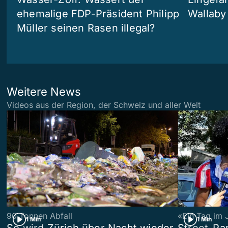
ehemalige FDP-Präsident Philipp
Wallaby
Müller seinen Rasen illegal?
Weitere News
Videos aus der Region, der Schweiz und aller Welt
90 Tonnen Abfall
«Ein Tag im 
1 Min
1 Min