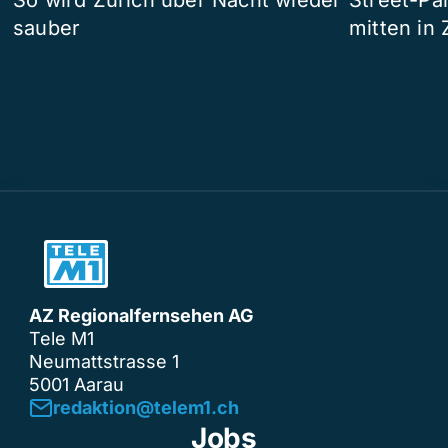
So wird Zürich über Nacht wieder
Street-P
sauber
mitten in 
AZ Regionalfernsehen AG
Tele M1
Neumattstrasse 1
5001 Aarau
redaktion@telem1.ch
Jobs