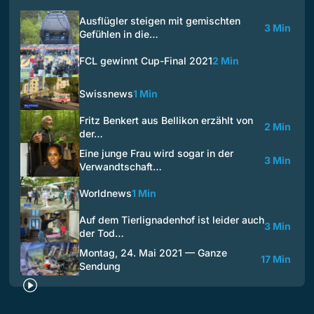
Ausflügler steigen mit gemischten
3 Min
Gefühlen in die…
FCL gewinnt Cup-Final 2021
2 Min
Swissnews
1 Min
Fritz Benkert aus Bellikon erzählt von
2 Min
der…
Eine junge Frau wird sogar in der
3 Min
Verwandtschaft…
Worldnews
1 Min
Auf dem Tierlignadenhof ist leider auch
3 Min
der Tod…
Montag, 24. Mai 2021 — Ganze
17 Min
Sendung