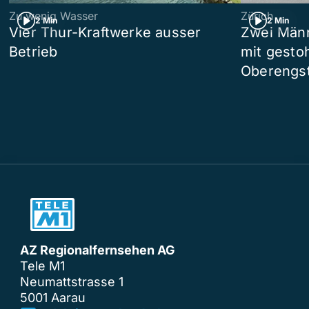
Zu wenig Wasser
Zürich
2 Min
2 Min
Vier Thur-Kraftwerke ausser
Zwei Männ
Betrieb
mit gesto
Oberengst
AZ Regionalfernsehen AG
Tele M1
Neumattstrasse 1
5001 Aarau