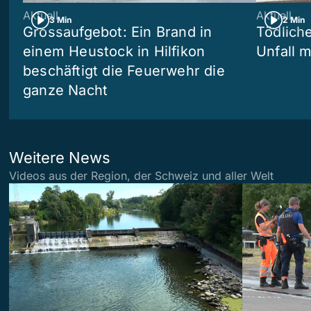
Aktuell
Aktuell
3 Min
2 Min
Grossaufgebot: Ein Brand in
Tödliche
einem Heustock in Hilfikon
Unfall m
beschäftigt die Feuerwehr die
ganze Nacht
Weitere News
Videos aus der Region, der Schweiz und aller Welt