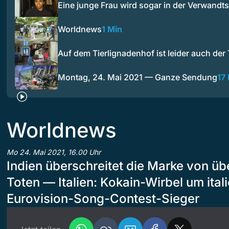
Eine junge Frau wird sogar in der Verwandt
Worldnews
1 Min
Auf dem Tierlignadenhof ist leider auch de
Montag, 24. Mai 2021 — Ganze Sendung
17
Worldnews
Mo 24. Mai 2021, 16.00 Uhr
Indien überschreitet die Marke von ü
Toten — Italien: Kokain-Wirbel um ital
Eurovision-Song-Contest-Sieger