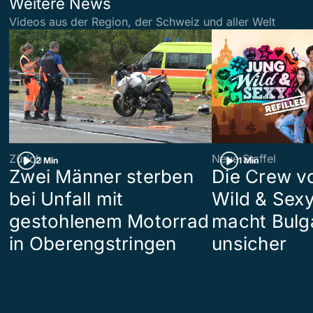
Weitere News
Videos aus der Region, der Schweiz und aller Welt
Zürich
Neue Staffel
2 Min
1 Min
Zwei Männer sterben
Die Crew v
bei Unfall mit
Wild & Sexy
gestohlenem Motorrad
macht Bulg
in Oberengstringen
unsicher