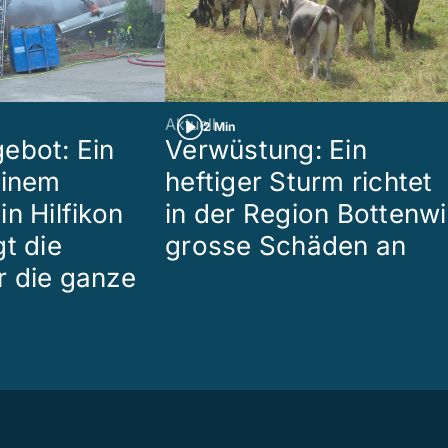
Aktuell
2 Min
ebot: Ein
Verwüstung: Ein
einem
heftiger Sturm richtet
n Hilfikon
in der Region Bottenwi
t die
grosse Schäden an
 die ganze