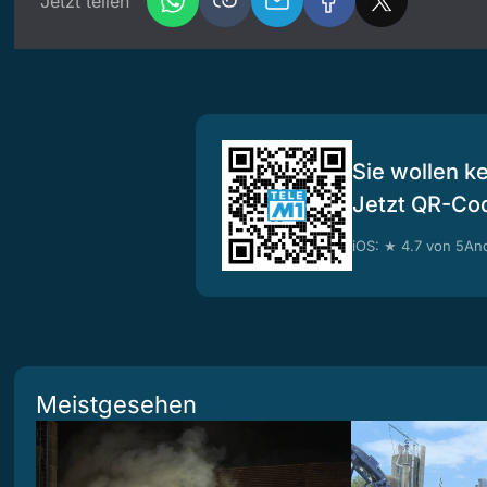
Jetzt teilen
Sie wollen k
Jetzt QR-Co
iOS: ★ 4.7 von 5
And
Meistgesehen