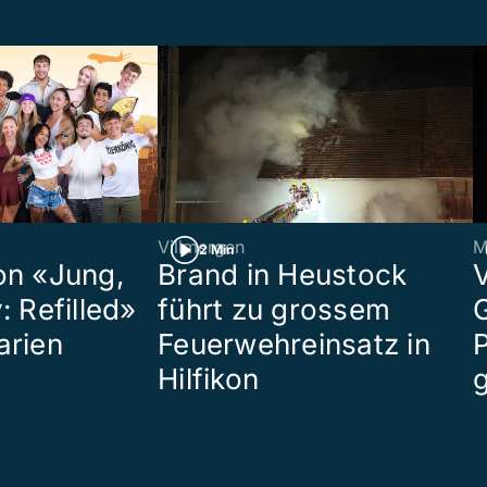
Villmergen
M
2 Min
on «Jung,
Brand in Heustock
: Refilled»
führt zu grossem
arien
Feuerwehreinsatz in
P
Hilfikon