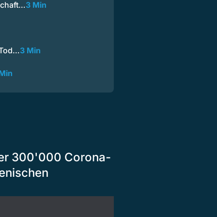
schaft…
3 Min
r Tod…
3 Min
 Min
ber 300'000 Corona-
ienischen