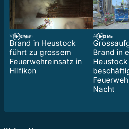
Villmergen
Aktuell
2 Min
3 Min
Brand in Heustock
Grossaufg
führt zu grossem
Brand in 
Feuerwehreinsatz in
Heustock i
Hilfikon
beschäftig
Feuerwehr
Nacht