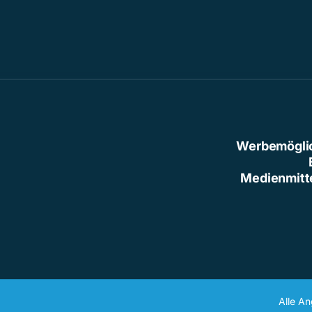
Werbemögli
Medienmitt
Alle A