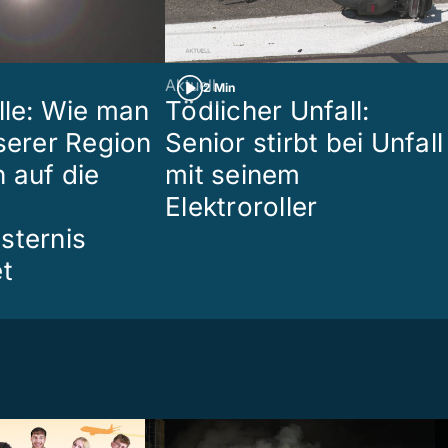
Aktuell
2 Min
lle: Wie man
Tödlicher Unfall:
nserer Region
Senior stirbt bei Unfall
 auf die
mit seinem
Elektroroller
sternis
et