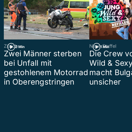
Zürich
Neue Staffel
2 Min
1 Min
Zwei Männer sterben
Die Crew v
bei Unfall mit
Wild & Sexy
gestohlenem Motorrad
macht Bulg
in Oberengstringen
unsicher