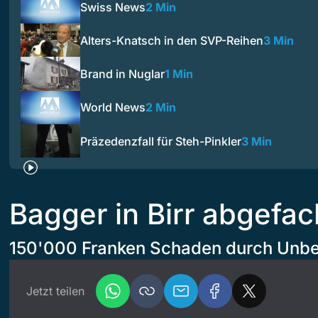
Swiss News
2 Min
Alters-Knatsch in den SVP-Reihen
3 Min
Brand in Nuglar
1 Min
World News
2 Min
Präzedenzfall für Steh-Pinkler
3 Min
Bagger in Birr abgefac
150'000 Franken Schaden durch Unb
Jetzt teilen