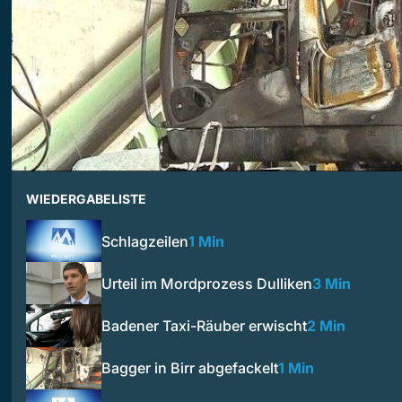
WIEDERGABELISTE
Schlagzeilen
1 Min
Urteil im Mordprozess Dulliken
3 Min
Badener Taxi-Räuber erwischt
2 Min
Bagger in Birr abgefackelt
1 Min