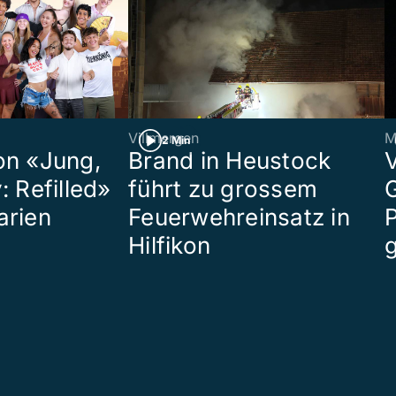
Villmergen
M
2 Min
on «Jung,
Brand in Heustock
: Refilled»
führt zu grossem
arien
Feuerwehreinsatz in
P
Hilfikon