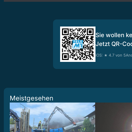
Sie wollen k
Jetzt QR-Co
iOS: ★ 4.7 von 5
And
Meistgesehen