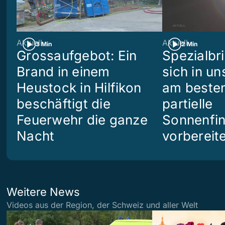
Aktuell
Aktuell
3 Min
2 Min
Grossaufgebot: Ein
Spezialbri
Brand in einem
sich in u
Heustock in Hilfikon
am besten
beschäftigt die
partielle
Feuerwehr die ganze
Sonnenfin
Nacht
vorbereit
Weitere News
Videos aus der Region, der Schweiz und aller Welt