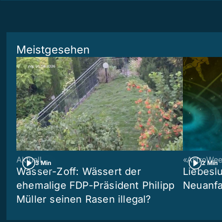
Meistgesehen
Aktuell
«AstroWe
3 Min
2 Min
Wasser-Zoff: Wässert der
Liebeslu
ehemalige FDP-Präsident Philipp
Neuanf
Müller seinen Rasen illegal?