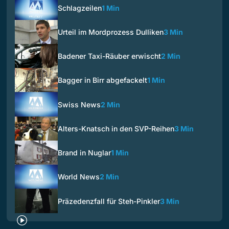
Schlagzeilen
1 Min
Urteil im Mordprozess Dulliken
3 Min
Badener Taxi-Räuber erwischt
2 Min
Bagger in Birr abgefackelt
1 Min
Swiss News
2 Min
Alters-Knatsch in den SVP-Reihen
3 Min
Brand in Nuglar
1 Min
World News
2 Min
Präzedenzfall für Steh-Pinkler
3 Min