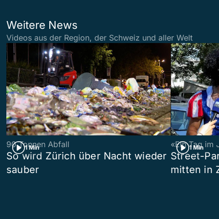
Weitere News
Videos aus der Region, der Schweiz und aller Welt
90 Tonnen Abfall
«Ein Tag im 
1 Min
1 Min
So wird Zürich über Nacht wieder
Street-P
sauber
mitten in 