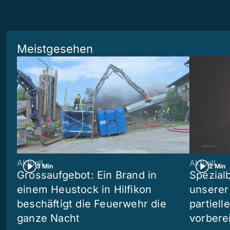
Meistgesehen
Aktuell
Aktuell
3 Min
2 Min
Grossaufgebot: Ein Brand in
Spezialb
einem Heustock in Hilfikon
unserer
beschäftigt die Feuerwehr die
partiell
ganze Nacht
vorberei