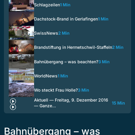
Schlagzeilen
1 Min
Dachstock-Brand in Gerlafingen
1 Min
SwissNews
2 Min
Brandstiftung in Hermetschwil-Staffeln
2 Min
Bahnübergang – was beachten?
3 Min
WorldNews
1 Min
Wo steckt Frau Holle?
3 Min
Aktuell — Freitag, 9. Dezember 2016
15 Min
— Ganze…
Bahnübergang – was