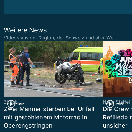
Weitere News
Videos aus der Region, der Schweiz und aller Welt
Zürich
Neue Staffel
2 Min
1 Min
Zwei Männer sterben bei Unfall
Die Crew 
mit gestohlenem Motorrad in
Refilled»
Oberengstringen
unsicher