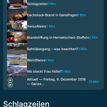
Schlagzeilen
1 Min
Dachstock-Brand in Gerlafingen
1 Min
SwissNews
2 Min
Brandstiftung in Hermetschwil-Staffeln
2 Min
Bahnübergang – was beachten?
3 Min
WorldNews
1 Min
Wo steckt Frau Holle?
3 Min
Aktuell — Freitag, 9. Dezember 2016
15 Min
— Ganze…
Schlagzeilen