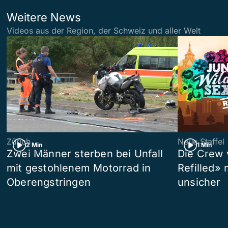
Weitere News
Videos aus der Region, der Schweiz und aller Welt
Zürich
Neue Staffel
2 Min
1 Min
Zwei Männer sterben bei Unfall
Die Crew 
mit gestohlenem Motorrad in
Refilled»
Oberengstringen
unsicher