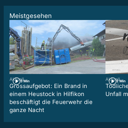
Meistgesehen
Aktuell
Aktuell
3 Min
2 Min
Grossaufgebot: Ein Brand in
Tödliche
einem Heustock in Hilfikon
Unfall m
beschäftigt die Feuerwehr die
ganze Nacht