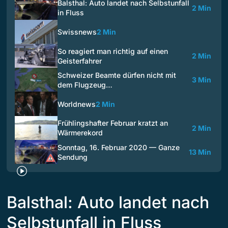
Balsthal: Auto landet nach Selbstunfall
2 Min
in Fluss
Swissnews
2 Min
So reagiert man richtig auf einen
2 Min
Geisterfahrer
Schweizer Beamte dürfen nicht mit
3 Min
dem Flugzeug…
Worldnews
2 Min
Frühlingshafter Februar kratzt an
2 Min
Wärmerekord
Sonntag, 16. Februar 2020 — Ganze
13 Min
Sendung
Balsthal: Auto landet nach
Selbstunfall in Fluss