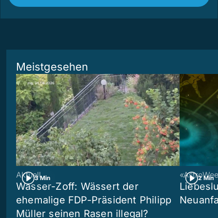
Meistgesehen
Aktuell
«AstroWe
3 Min
2 Min
Wasser-Zoff: Wässert der
Liebeslu
ehemalige FDP-Präsident Philipp
Neuanf
Müller seinen Rasen illegal?