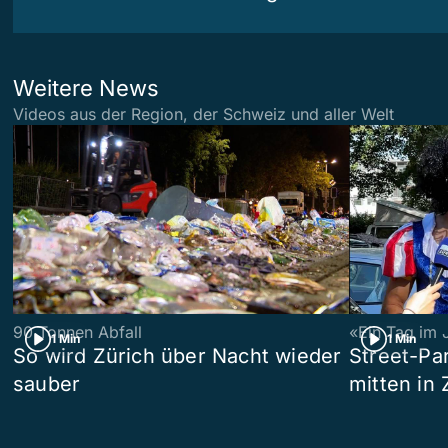
Weitere News
Videos aus der Region, der Schweiz und aller Welt
90 Tonnen Abfall
«Ein Tag im 
1 Min
1 Min
So wird Zürich über Nacht wieder
Street-P
sauber
mitten in 