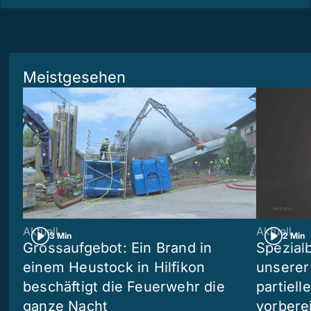
Meistgesehen
Aktuell
Aktuell
3 Min
2 Min
Grossaufgebot: Ein Brand in
Spezialb
einem Heustock in Hilfikon
unserer
beschäftigt die Feuerwehr die
partiell
ganze Nacht
vorberei