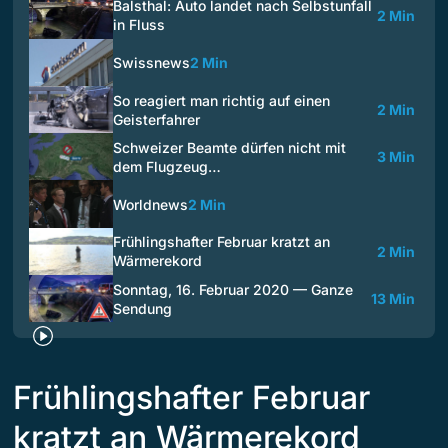
Balsthal: Auto landet nach Selbstunfall
2 Min
in Fluss
Swissnews
2 Min
So reagiert man richtig auf einen
2 Min
Geisterfahrer
Schweizer Beamte dürfen nicht mit
3 Min
dem Flugzeug…
Worldnews
2 Min
Frühlingshafter Februar kratzt an
2 Min
Wärmerekord
Sonntag, 16. Februar 2020 — Ganze
13 Min
Sendung
Frühlingshafter Februar
kratzt an Wärmerekord