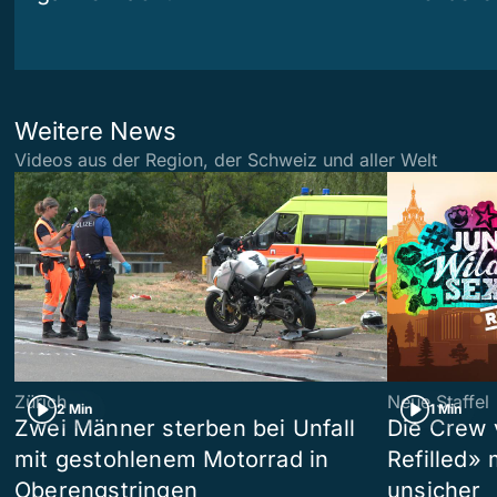
Weitere News
Videos aus der Region, der Schweiz und aller Welt
Zürich
Neue Staffel
2 Min
1 Min
Zwei Männer sterben bei Unfall
Die Crew 
mit gestohlenem Motorrad in
Refilled»
Oberengstringen
unsicher