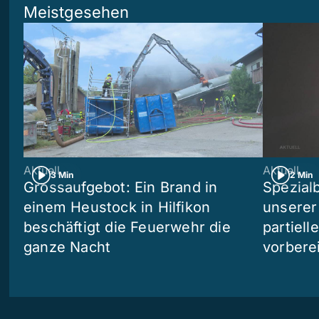
Meistgesehen
Aktuell
Aktuell
3 Min
2 Min
Grossaufgebot: Ein Brand in
Spezialb
einem Heustock in Hilfikon
unserer
beschäftigt die Feuerwehr die
partiell
ganze Nacht
vorberei