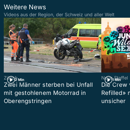
Weitere News
Videos aus der Region, der Schweiz und aller Welt
Zürich
Neue Staffel
2 Min
1 Min
Zwei Männer sterben bei Unfall
Die Crew 
mit gestohlenem Motorrad in
Refilled»
Oberengstringen
unsicher