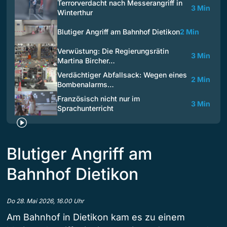
Terrorverdacht nach Messerangriff in
3 Min
Winterthur
Blutiger Angriff am Bahnhof Dietikon
2 Min
Verwüstung: Die Regierungsrätin
3 Min
Martina Bircher…
Verdächtiger Abfallsack: Wegen eines
2 Min
Bombenalarms…
Französisch nicht nur im
3 Min
Sprachunterricht
Blutiger Angriff am
Bahnhof Dietikon
Do 28. Mai 2026, 16.00 Uhr
Am Bahnhof in Dietikon kam es zu einem