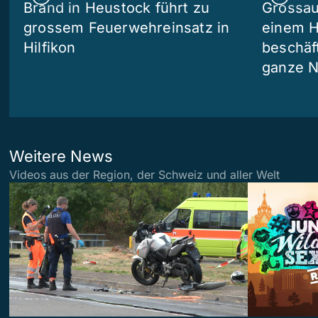
Brand in Heustock führt zu
Grossau
grossem Feuerwehreinsatz in
einem H
Hilfikon
beschäf
ganze N
Weitere News
Videos aus der Region, der Schweiz und aller Welt