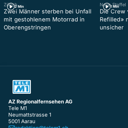
Zürich
Neue Staffel
2 Min
1 Min
Zwei Männer sterben bei Unfall
Die Crew 
mit gestohlenem Motorrad in
Refilled»
Oberengstringen
unsicher
AZ Regionalfernsehen AG
Tele M1
Neumattstrasse 1
5001 Aarau
redaktion@telem1.ch