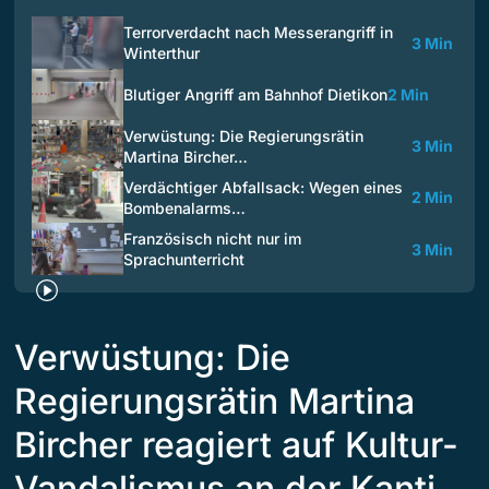
Terrorverdacht nach Messerangriff in
3 Min
Winterthur
Blutiger Angriff am Bahnhof Dietikon
2 Min
Verwüstung: Die Regierungsrätin
3 Min
Martina Bircher…
Verdächtiger Abfallsack: Wegen eines
2 Min
Bombenalarms…
Französisch nicht nur im
3 Min
Sprachunterricht
Verwüstung: Die
Regierungsrätin Martina
Bircher reagiert auf Kultur-
Vandalismus an der Kanti