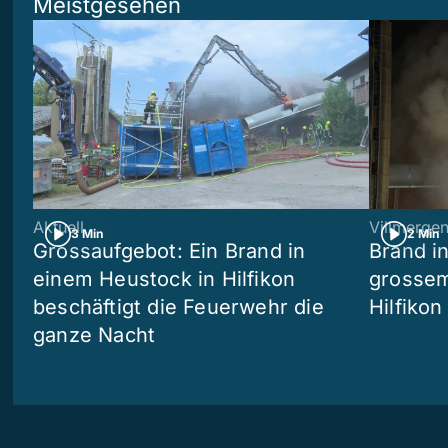
Meistgesehen
Aktuell
Villmerge
3 Min
2 Min
Grossaufgebot: Ein Brand in
Brand i
einem Heustock in Hilfikon
grossem
beschäftigt die Feuerwehr die
Hilfikon
ganze Nacht