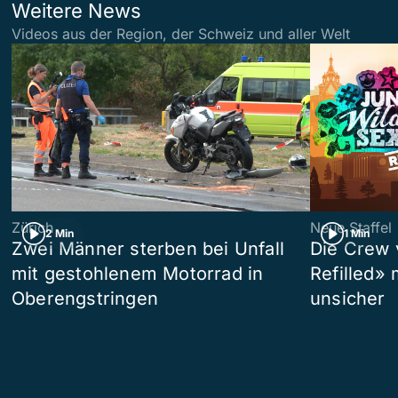
Weitere News
Videos aus der Region, der Schweiz und aller Welt
Zürich
Neue Staffel
2 Min
1 Min
Zwei Männer sterben bei Unfall
Die Crew 
mit gestohlenem Motorrad in
Refilled»
Oberengstringen
unsicher