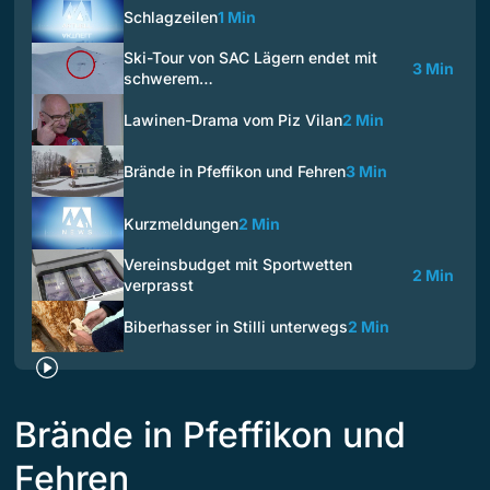
Schlagzeilen
1 Min
Ski-Tour von SAC Lägern endet mit
3 Min
schwerem…
Lawinen-Drama vom Piz Vilan
2 Min
Brände in Pfeffikon und Fehren
3 Min
Kurzmeldungen
2 Min
Vereinsbudget mit Sportwetten
2 Min
verprasst
Biberhasser in Stilli unterwegs
2 Min
Brände in Pfeffikon und
Fehren