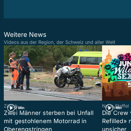
Weitere News
Videos aus der Region, der Schweiz und aller Welt
Zürich
Neue Staffel
2 Min
1 Min
Zwei Männer sterben bei Unfall
Die Crew 
mit gestohlenem Motorrad in
Refilled»
Oberengstringen
unsicher