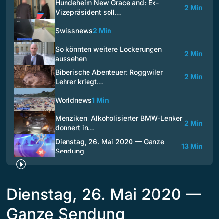
Hundeheim New Graceland: Ex-
2 Min
Vizepräsident soll…
Swissnews
2 Min
So könnten weitere Lockerungen
2 Min
aussehen
Biberische Abenteuer: Roggwiler
2 Min
Lehrer kriegt…
Worldnews
1 Min
Menziken: Alkoholisierter BMW-Lenker
2 Min
donnert in…
Dienstag, 26. Mai 2020 — Ganze
13 Min
Sendung
Dienstag, 26. Mai 2020 —
Ganze Sendung