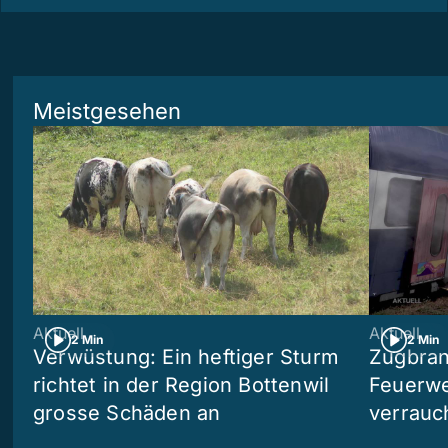
Meistgesehen
Aktuell
Aktuell
2 Min
2 Min
Verwüstung: Ein heftiger Sturm
Zugbran
richtet in der Region Bottenwil
Feuerwe
grosse Schäden an
verrauc