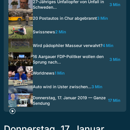
27-Jähriges Unfallopfer von Unfall in
3 Min
Schweden…
20 Postautos in Chur abgebrannt
3 Min
Swissnews
2 Min
Wird pädophiler Masseur verwahrt?
4 Min
16 Aargauer FDP-Politker wollen den
3 Min
Sprung nach…
Worldnews
1 Min
Auto wird in Uster zwischen…
3 Min
Donnerstag, 17. Januar 2019 — Ganze
17 Min
Sendung
Donnerstag, 17. Januar