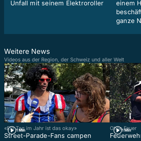
Unfall mit seinem Elektroroller
einem H
beschäf
ganze N
Weitere News
Videos aus der Region, der Schweiz und aller Welt
«Ein Tag im Jahr ist das okay»
Ohne Feuer
1 Min
1 Min
Street-Parade-Fans campen
Feuerwehr 