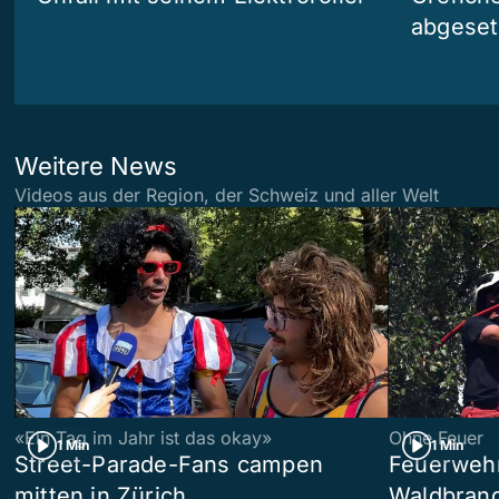
abgeset
Weitere News
Videos aus der Region, der Schweiz und aller Welt
«Ein Tag im Jahr ist das okay»
Ohne Feuer
1 Min
1 Min
Street-Parade-Fans campen
Feuerwehr 
mitten in Zürich
Waldbrand