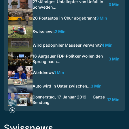
27-Jähriges Unfallopfer von Unfall in
3 Min
Schweden…
20 Postautos in Chur abgebrannt
3 Min
Swissnews
2 Min
Wird pädophiler Masseur verwahrt?
4 Min
16 Aargauer FDP-Politker wollen den
3 Min
Sprung nach…
Worldnews
1 Min
Auto wird in Uster zwischen…
3 Min
Donnerstag, 17. Januar 2019 — Ganze
17 Min
Sendung
Swissnews