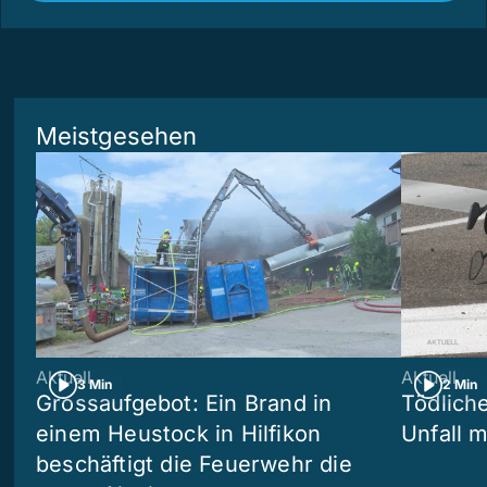
Meistgesehen
Aktuell
Aktuell
3 Min
2 Min
Grossaufgebot: Ein Brand in
Tödliche
einem Heustock in Hilfikon
Unfall m
beschäftigt die Feuerwehr die