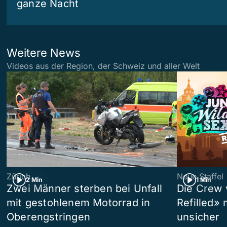
ganze Nacht
Weitere News
Videos aus der Region, der Schweiz und aller Welt
Zürich
Neue Staffel
2 Min
1 Min
Zwei Männer sterben bei Unfall
Die Crew 
mit gestohlenem Motorrad in
Refilled»
Oberengstringen
unsicher