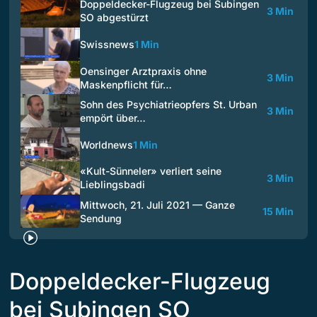
Doppeldecker-Flugzeug bei Subingen
3 Min
SO abgestürzt
Swissnews
1 Min
Oensinger Arztpraxis ohne
3 Min
Maskenpflicht für…
Sohn des Psychiatrieopfers St. Urban
3 Min
empört über…
Worldnews
1 Min
«Kult-Sünneler» verliert seine
3 Min
Lieblingsbadi
Mittwoch, 21. Juli 2021 — Ganze
15 Min
Sendung
Doppeldecker-Flugzeug
bei Subingen SO