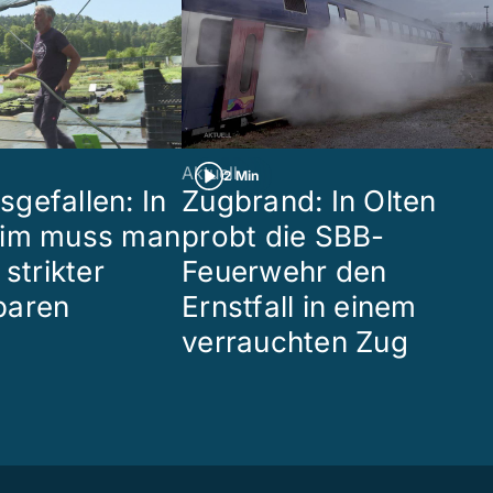
Aktuell
2 Min
gefallen: In
Zugbrand: In Olten
eim muss man
probt die SBB-
 strikter
Feuerwehr den
paren
Ernstfall in einem
verrauchten Zug