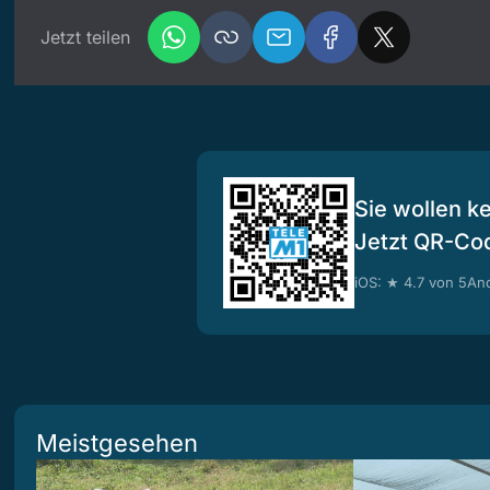
Jetzt teilen
Sie wollen k
Jetzt QR-Co
iOS: ★ 4.7 von 5
And
Meistgesehen