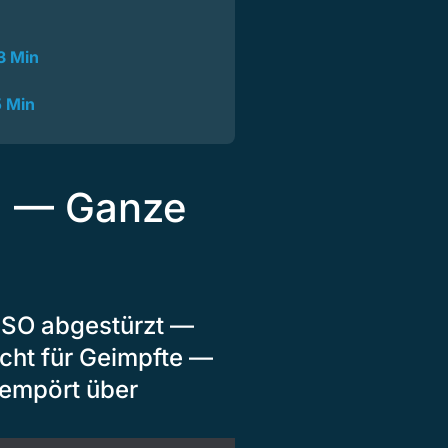
3 Min
5 Min
21 — Ganze
 SO abgestürzt —
cht für Geimpfte —
 empört über