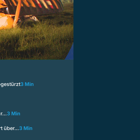
gestürzt
3 Min
ür…
3 Min
rt über…
3 Min