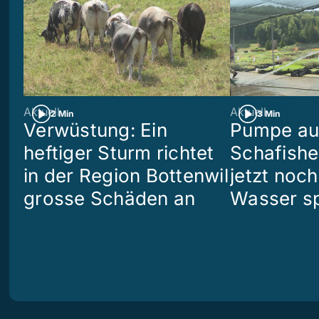
Aktuell
Aktuell
2 Min
3 Min
Verwüstung: Ein
Pumpe aus
heftiger Sturm richtet
Schafish
in der Region Bottenwil
jetzt noch
grosse Schäden an
Wasser s