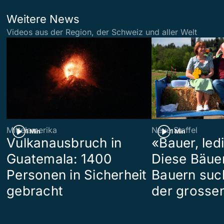
Weitere News
Videos aus der Region, der Schweiz und aller Welt
Mittelamerika
Neue Staffel
1 Min
1 Min
Vulkanausbruch in
«Bauer, led
Guatemala: 1400
Diese Bäue
Personen in Sicherheit
Bauern suc
gebracht
der grosse