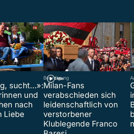
Beerdigung
A
1 Min
ig, sucht…»:
Milan-Fans
G
rinnen und
verabschieden sich
i
hen nach
leidenschaftlich von
B
n Liebe
verstorbener
Klublegende Franco
Baresi