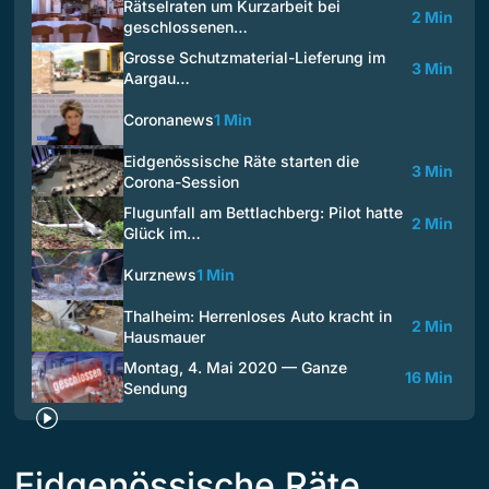
Rätselraten um Kurzarbeit bei
2 Min
geschlossenen…
Grosse Schutzmaterial-Lieferung im
3 Min
Aargau…
Coronanews
1 Min
Eidgenössische Räte starten die
3 Min
Corona-Session
Flugunfall am Bettlachberg: Pilot hatte
2 Min
Glück im…
Kurznews
1 Min
Thalheim: Herrenloses Auto kracht in
2 Min
Hausmauer
Montag, 4. Mai 2020 — Ganze
16 Min
Sendung
Eidgenössische Räte