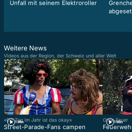
Unfall mit seinem Elektroroller
Grenchen
abgeset
Weitere News
Videos aus der Region, der Schweiz und aller Welt
«Ein Tag im Jahr ist das okay»
Ohne Feuer
1 Min
1 Min
Street-Parade-Fans campen
Feuerwehr 