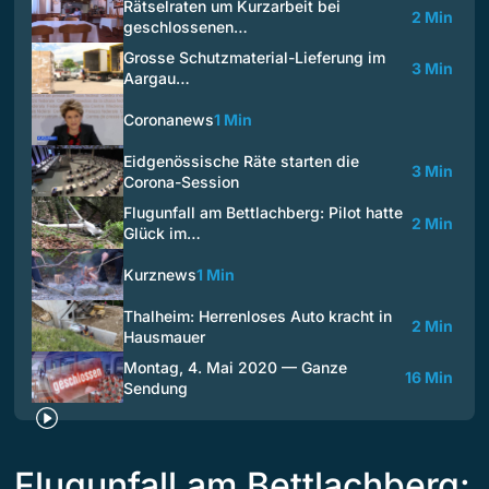
Rätselraten um Kurzarbeit bei
2 Min
geschlossenen…
Grosse Schutzmaterial-Lieferung im
3 Min
Aargau…
Coronanews
1 Min
Eidgenössische Räte starten die
3 Min
Corona-Session
Flugunfall am Bettlachberg: Pilot hatte
2 Min
Glück im…
Kurznews
1 Min
Thalheim: Herrenloses Auto kracht in
2 Min
Hausmauer
Montag, 4. Mai 2020 — Ganze
16 Min
Sendung
Flugunfall am Bettlachberg: