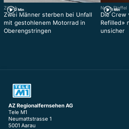
Zürich
Neue Staffel
2 Min
1 Min
Zwei Männer sterben bei Unfall
Die Crew 
mit gestohlenem Motorrad in
Refilled»
Oberengstringen
unsicher
AZ Regionalfernsehen AG
Tele M1
Neumattstrasse 1
5001 Aarau