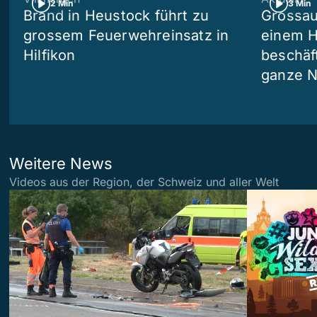
2 Min
3 Min
Brand in Heustock führt zu
Grossau
grossem Feuerwehreinsatz in
einem H
Hilfikon
beschäf
ganze N
Weitere News
Videos aus der Region, der Schweiz und aller Welt