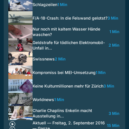
Schlagzeilen
1 Min
F/A-18-Crash: In die Felswand gelotst?
3 Min
Nur noch mit kaltem Wasser Hände
1 Min
waschen?
Geldstrafe für tödlichen Elektromobil-
2 Min
Unfall in…
Swissnews
2 Min
Kompromiss bei MEI-Umsetzung
1 Min
Keine Kulturmillionen mehr für Zürich
3 Min
Worldnews
1 Min
Charlie Chaplins Enkelin macht
3 Min
Ausstellung in…
Aktuell — Freitag, 2. September 2016
15 Min
— Ganze…