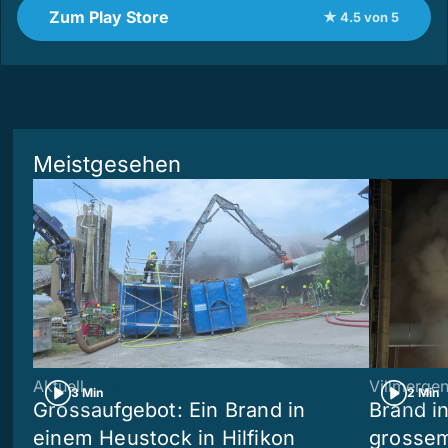
Zum Play Store
★ 4.5 von 5
Meistgesehen
Aktuell
Villmerge
3 Min
2 Min
Grossaufgebot: Ein Brand in
Brand i
einem Heustock in Hilfikon
grossem