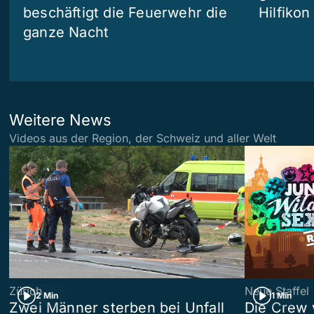
beschäftigt die Feuerwehr die
Hilfikon
ganze Nacht
Weitere News
Videos aus der Region, der Schweiz und aller Welt
Zürich
Neue Staffel
2 Min
1 Min
Zwei Männer sterben bei Unfall
Die Crew 