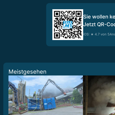
Sie wollen k
Jetzt QR-Co
iOS: ★ 4.7 von 5
And
Meistgesehen