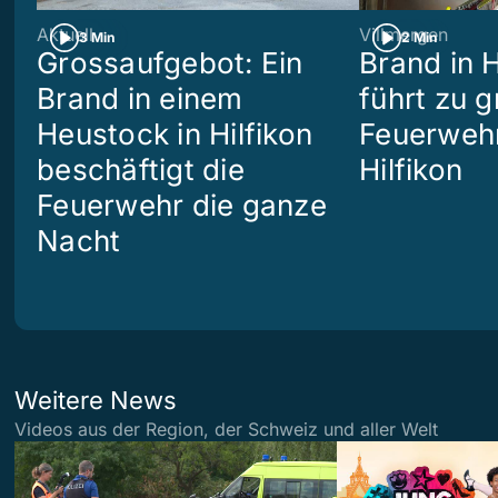
Aktuell
Villmergen
3 Min
2 Min
Grossaufgebot: Ein
Brand in 
Brand in einem
führt zu 
Heustock in Hilfikon
Feuerwehr
beschäftigt die
Hilfikon
Feuerwehr die ganze
Nacht
Weitere News
Videos aus der Region, der Schweiz und aller Welt