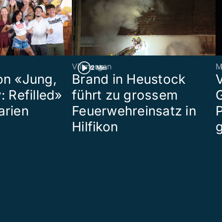
Villmergen
M
2 Min
on «Jung,
Brand in Heustock
: Refilled»
führt zu grossem
arien
Feuerwehreinsatz in
P
Hilfikon