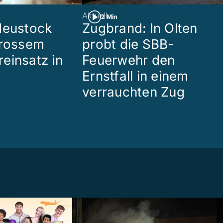
Aktuell
2 Min
Heustock
Zugbrand: In Olten
grossem
probt die SBB-
einsatz in
Feuerwehr den
Ernstfall in einem
verrauchten Zug