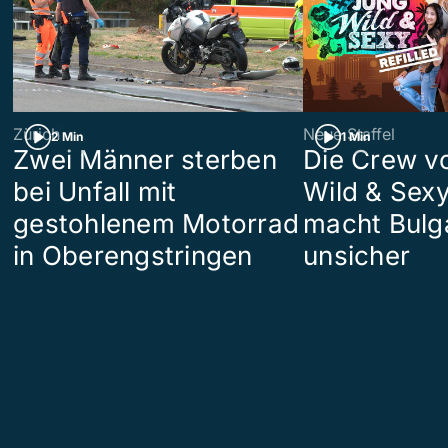
Zürich
Neue Staffel
2 Min
1 Min
Zwei Männer sterben
Die Crew v
bei Unfall mit
Wild & Sexy
gestohlenem Motorrad
macht Bulg
in Oberengstringen
unsicher