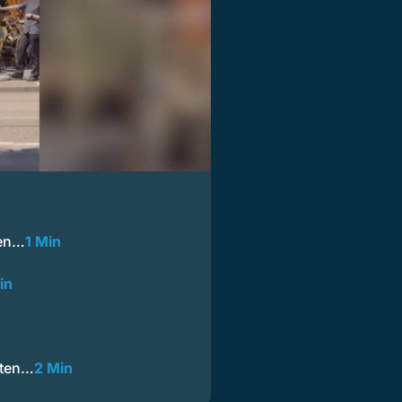
ten…
1 Min
in
sten…
2 Min