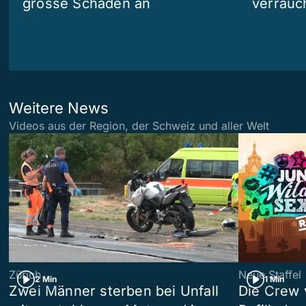
grosse Schäden an
verrauc
Weitere News
Videos aus der Region, der Schweiz und aller Welt
Zürich
Neue Staffel
2 Min
1 Min
Zwei Männer sterben bei Unfall
Die Crew 