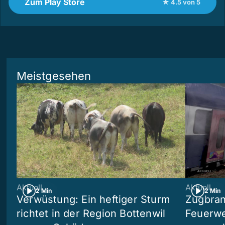
Zum Play Store
★ 4.5 von 5
Meistgesehen
Aktuell
Aktuell
2 Min
2 Min
Verwüstung: Ein heftiger Sturm
Zugbran
richtet in der Region Bottenwil
Feuerwe