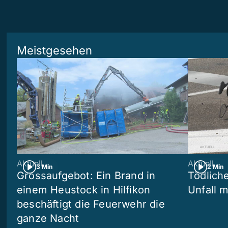
Meistgesehen
Aktuell
Aktuell
3 Min
2 Min
Grossaufgebot: Ein Brand in
Tödliche
einem Heustock in Hilfikon
Unfall m
beschäftigt die Feuerwehr die
ganze Nacht