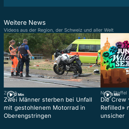
Weitere News
Videos aus der Region, der Schweiz und aller Welt
Zürich
Neue Staffel
2 Min
1 Min
Zwei Männer sterben bei Unfall
Die Crew 
mit gestohlenem Motorrad in
Refilled»
Oberengstringen
unsicher