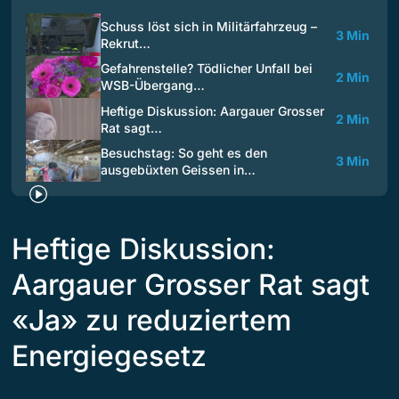
Schuss löst sich in Militärfahrzeug –
3 Min
Rekrut…
Gefahrenstelle? Tödlicher Unfall bei
2 Min
WSB-Übergang…
Heftige Diskussion: Aargauer Grosser
2 Min
Rat sagt…
Besuchstag: So geht es den
3 Min
ausgebüxten Geissen in…
Heftige Diskussion:
Aargauer Grosser Rat sagt
«Ja» zu reduziertem
Energiegesetz