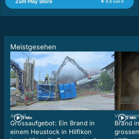
Zum Play Store
★ 4.5 von 5
Meistgesehen
Aktuell
Villmerge
3 Min
2 Min
Grossaufgebot: Ein Brand in
Brand i
einem Heustock in Hilfikon
grossem