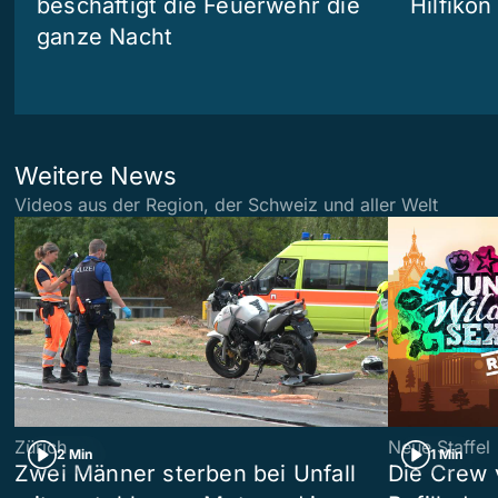
beschäftigt die Feuerwehr die
Hilfikon
ganze Nacht
Weitere News
Videos aus der Region, der Schweiz und aller Welt
Zürich
Neue Staffel
2 Min
1 Min
Zwei Männer sterben bei Unfall
Die Crew 