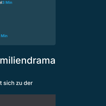
el
3 Min
 Min
amiliendrama
 sich zu der