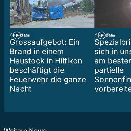
Aktuell
Aktuell
3 Min
2 Min
Grossaufgebot: Ein
Spezialbri
Brand in einem
sich in u
Heustock in Hilfikon
am besten
beschäftigt die
partielle
Feuerwehr die ganze
Sonnenfin
Nacht
vorbereit
Weitere News