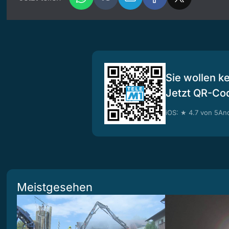
Sie wollen k
Jetzt QR-Co
iOS: ★ 4.7 von 5
And
Meistgesehen