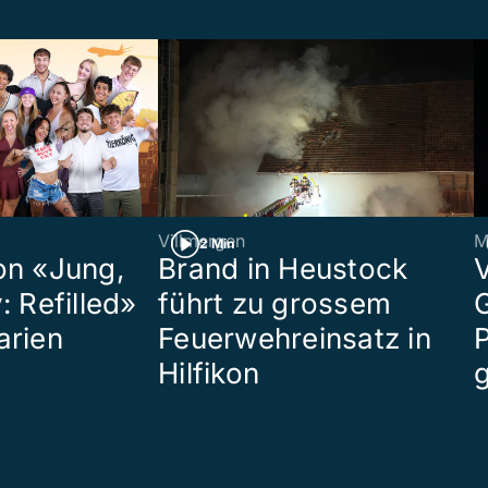
Villmergen
M
2 Min
on «Jung,
Brand in Heustock
: Refilled»
führt zu grossem
arien
Feuerwehreinsatz in
P
Hilfikon