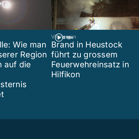
Villmergen
2 Min
lle: Wie man
Brand in Heustock
nserer Region
führt zu grossem
 auf die
Feuerwehreinsatz in
Hilfikon
sternis
et