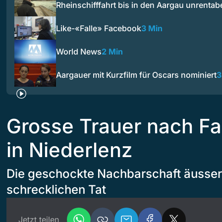
Rheinschifffahrt bis in den Aargau unrentab
Like-«Falle» Facebook
3 Min
World News
2 Min
Aargauer mit Kurzfilm für Oscars nominiert
3
Grosse Trauer nach F
in Niederlenz
Die geschockte Nachbarschaft äussert
schrecklichen Tat
Jetzt teilen