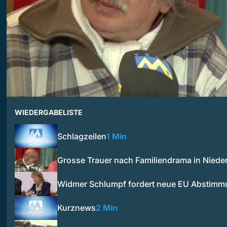
WIEDERGABELISTE
Schlagzeilen
1 Min
Grosse Trauer nach Familiendrama in Niede
Widmer Schlumpf fordert neue EU Abstim
Kurznews
2 Min