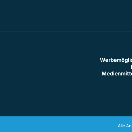
Werbemögli
Medienmitt
Alle A