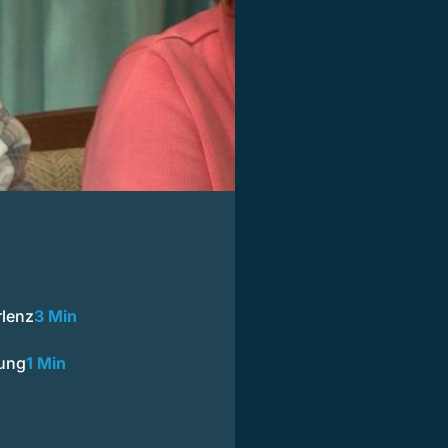
rlenz
3 Min
mung
1 Min