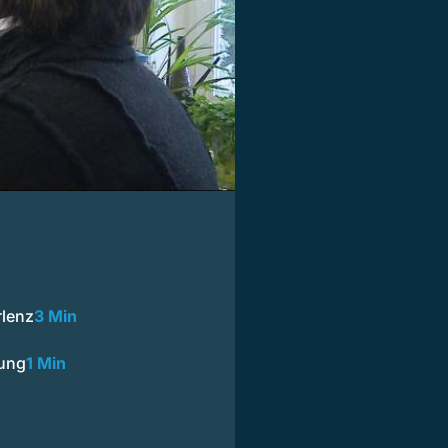
rlenz
3 Min
mung
1 Min