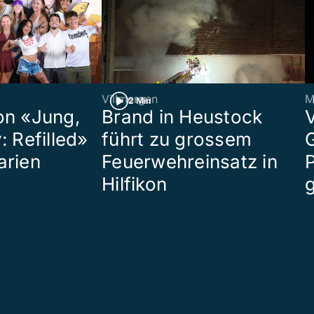
Villmergen
M
2 Min
on «Jung,
Brand in Heustock
: Refilled»
führt zu grossem
arien
Feuerwehreinsatz in
P
Hilfikon