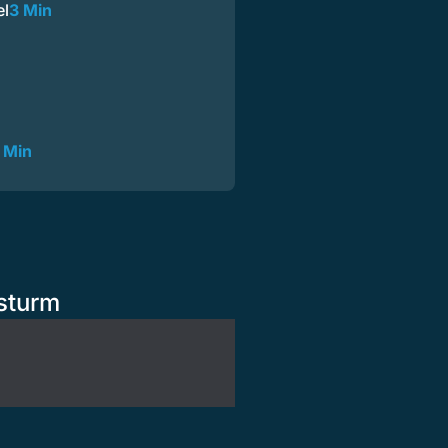
el
3 Min
 Min
ssturm