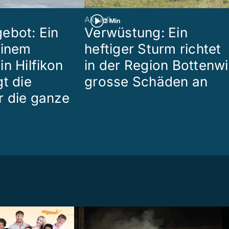
Aktuell
2 Min
ebot: Ein
Verwüstung: Ein
einem
heftiger Sturm richtet
n Hilfikon
in der Region Bottenwi
t die
grosse Schäden an
 die ganze