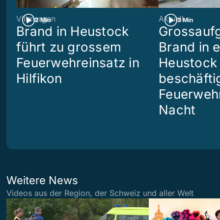
Villmergen
Aktuell
2 Min
3 Min
Brand in Heustock
Grossaufg
führt zu grossem
Brand in 
Feuerwehreinsatz in
Heustock i
Hilfikon
beschäftig
Feuerwehr
Nacht
Weitere News
Videos aus der Region, der Schweiz und aller Welt