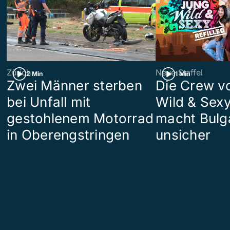
Zürich
Neue Staffel
2 Min
1 Min
Zwei Männer sterben
Die Crew v
bei Unfall mit
Wild & Sexy
gestohlenem Motorrad
macht Bulg
in Oberengstringen
unsicher