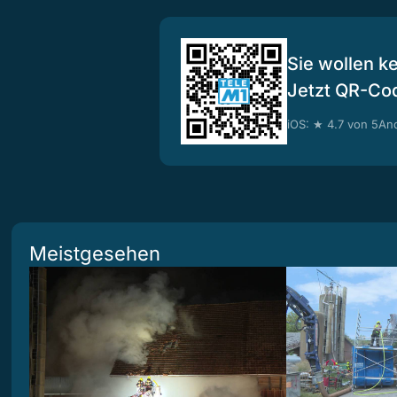
Sie wollen k
Jetzt QR-Co
iOS: ★ 4.7 von 5
And
Meistgesehen